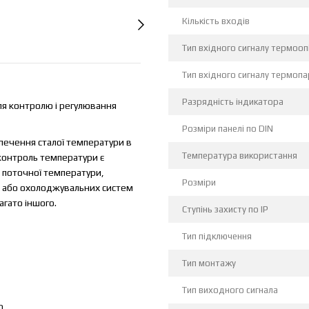
Кількість входів
Тип вхідного сигналу термооп
Тип вхідного сигналу термопа
Разрядність індикатора
ля контролю і регулювання
Розміри панелі по DIN
печення сталої температури в
Температура використання
 контроль температури є
я поточної температури,
Розміри
х або охолоджувальних систем
агато іншого.
Ступінь захисту по IP
Тип підключення
Тип монтажу
Тип виходного сигнала
0