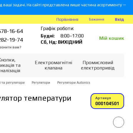
 ваші задачі. На сайті представлена лише частина асортименту —
Вхід
Порівняння
Бажання
Графік роботи:
578-16-64
Будні:
8:00–17:00
Мій кошик
282-19-74
Сб, Нд: ВИХІДНИЙ
вонити вам?
Кнопки,
Електромагнітні
Промисловий
икація та
клапана
електропривід
гналізація
 та регулятори
Регулятори
Регулятори Autonics
улятор температури
Артикул
000104501