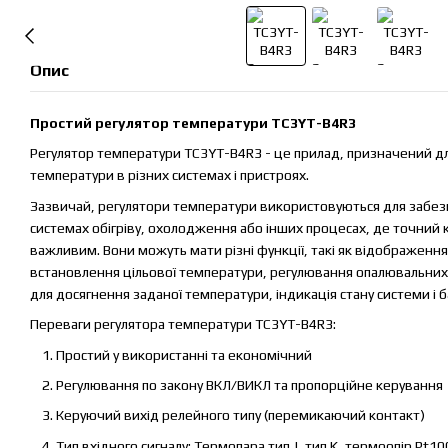
Опис
Простий регулятор температури TC3YT-B4R3
Регулятор температури TC3YT-B4R3 - це прилад, призначений д
температури в різних системах і пристроях.
Зазвичай, регулятори температури використовуються для забез
системах обігріву, охолодження або інших процесах, де точний
важливим. Вони можуть мати різні функції, такі як відображенн
встановлення цільової температури, регулювання опалювальни
для досягнення заданої температури, індикація стану системи і б
Переваги регулятора температури TC3YT-B4R3:
Простий у використанні та економічний
Регулювання по закону ВКЛ/ВИКЛ та пропорційне керування
Керуючий вихід релейного типу (перемикаючий контакт)
Тип вхідного сигналу: Термопара тип J, тип K, термоопір Pt10