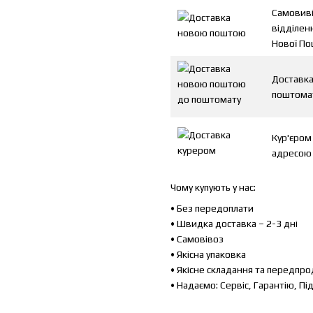
Самовиві
відділен
Нової П
Доставка
поштома
Кур'єром
адресою
Чому купують у нас:
• Без передоплати
• Швидка доставка – 2-3 дні
• Самовівоз
• Якісна упаковка
• Якісне складання та передпр
• Надаємо: Сервіс, Гарантію, П