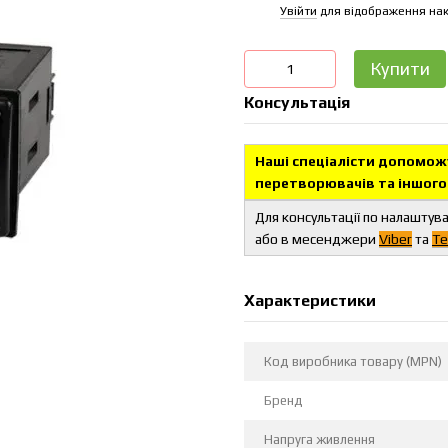
Увійти
для відображення нак
%
Купити
Консультація
Наші спеціалісти допоможу
перетворювачів та іншого
Для консультації по налаштув
або в месенджери
Viber
та
Te
Характеристики
Код виробника товару (MPN)
Бренд
Напруга живлення