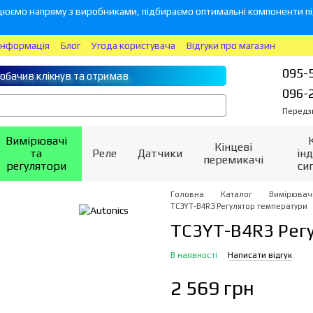
юємо напряму з виробниками, підбираємо оптимальні компоненти під
інформація
Блог
Угода користувача
Відгуки про магазин
095-
обачив клікнув та отримав
096-
Передз
Вимірювачі
Кінцеві
та
Реле
Датчики
інд
перемикачі
регулятори
си
Головна
Каталог
Вимірювачі
TC3YT-B4R3 Регулятор температури
TC3YT-B4R3 Рег
В наявності
Написати відгук
2 569 грн