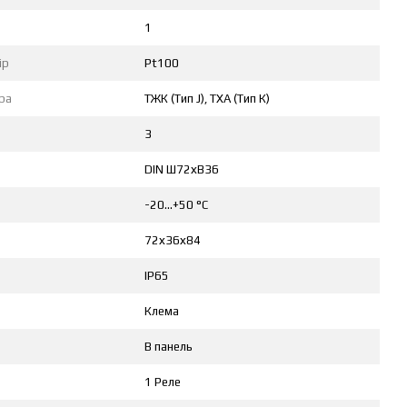
1
ір
Pt100
ра
TЖК (Тип J), TХА (Тип К)
3
DIN Ш72хВ36
-20...+50 °С
72х36х84
IP65
Клема
В панель
1 Реле