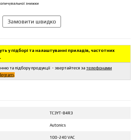
опичувальної знижки
Замовити швидко
ть у підборі та налаштуванні приладів, частотних
.
анню та підбору продукції - звертайтеся за
телефонами
legram
.
TC3YT-B4R3
Autonics
100-240 VAC