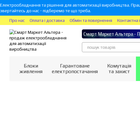
Перейти до основного контенту
Електрообладнання та рішення для автоматизації виробництва. Прац
звертайтесь до нас - підберемо те що треба.
Про нас
Оплата і доставка
Обмін та повернення
Контактна 
Смарт Маркет Альтера - П
Блоки
Гарантоване
Комутація
живлення
електропостачання
та захист