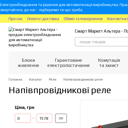
Перейти до основного контенту
Електрообладнання та рішення для автоматизації виробництва. Прац
звертайтесь до нас - підберемо те що треба.
Про нас
Оплата і доставка
Обмін та повернення
Контактна 
Смарт Маркет Альтера - П
Блоки
Гарантоване
Комутація
живлення
електропостачання
та захист
Головна
Каталог
Реле
Напівпровідникові реле
Напівпровідникові реле
Ціна, грн
Від Ціна, грн
До Ціна, грн
ОК