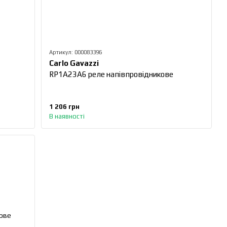
Артикул: 000083396
Carlo Gavazzi
RP1A23A6 реле напівпровідникове
1 206 грн
В наявності