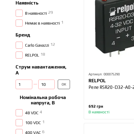
Наявність
29
В наявності
1
Немає в наявності
Бренд
12
Carlo Gavazzi
18
RELPOL
Струм навантаження,
А
Артикул: 000075290
RELPOL
Від Струм навантаження, А
До Струм навантаження, А
ОК
Реле RSR20-D32-A0-
Номінальна робоча
напруга, В
692 грн
4
В наявності
48 VDC
1
100 VDC
6
400 VAC