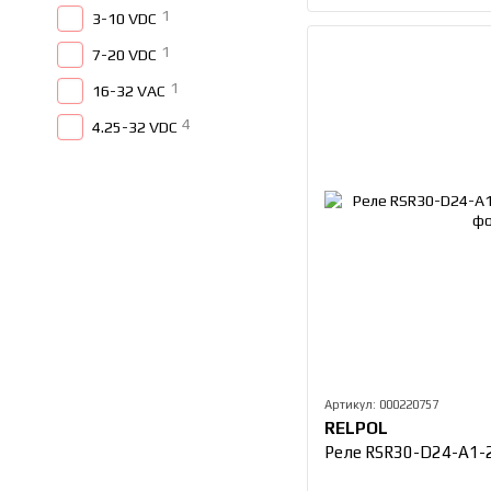
1
3-10 VDC
1
7-20 VDC
1
16-32 VAC
4
4.25-32 VDC
Артикул: 000220757
RELPOL
Реле RSR30-D24-A1-