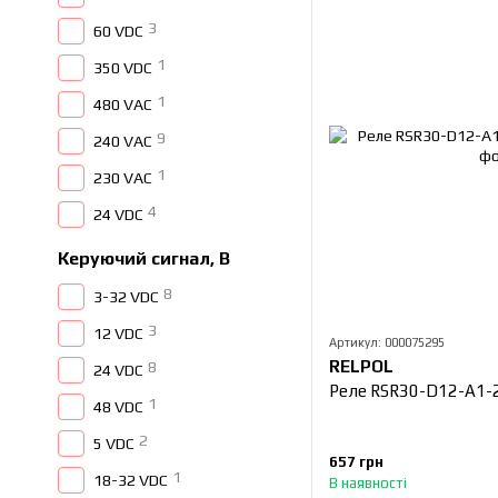
3
60 VDC
1
350 VDC
1
480 VAC
9
240 VAC
1
230 VAC
4
24 VDC
Керуючий сигнал, В
8
3-32 VDC
3
12 VDC
Артикул: 000075295
RELPOL
8
24 VDC
Реле RSR30-D12-A1-
1
48 VDC
2
5 VDC
657 грн
1
18-32 VDC
В наявності