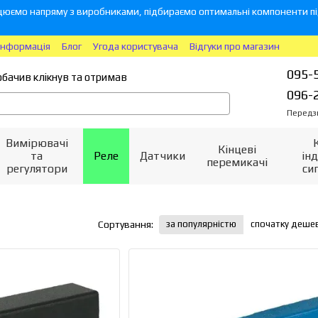
юємо напряму з виробниками, підбираємо оптимальні компоненти під
інформація
Блог
Угода користувача
Відгуки про магазин
095-
обачив клікнув та отримав
096-
Передз
Вимірювачі
Кінцеві
та
Реле
Датчики
інд
перемикачі
регулятори
си
за популярністю
спочатку деше
Сортування: