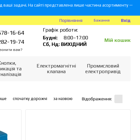
 ваші задачі. На сайті представлена лише частина асортименту —
Вхід
Порівняння
Бажання
Графік роботи:
578-16-64
Будні:
8:00–17:00
Мій кошик
282-19-74
Сб, Нд: ВИХІДНИЙ
вонити вам?
Кнопки,
Електромагнітні
Промисловий
икація та
клапана
електропривід
гналізація
вше
спочатку дорожчі
за назвою
Відображення: