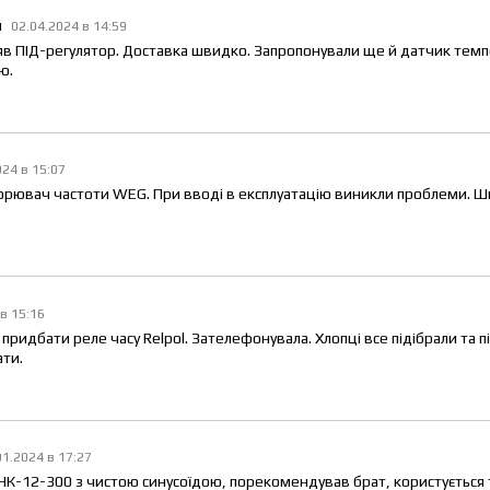
ч
02.04.2024 в 14:59
яв ПІД-регулятор. Доставка швидко. Запропонували ще й датчик темп
ю.
024 в 15:07
орювач частоти WEG. При вводі в експлуатацію виникли проблеми. 
 в 15:16
придбати реле часу Relpol. Зателефонувала. Хлопці все підібрали та 
ти.
01.2024 в 17:27
НК-12-300 з чистою синусоїдою, порекомендував брат, користується