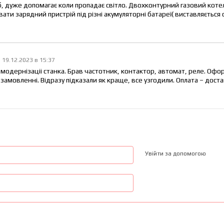
б, дуже допомагає коли пропадає світло. Двохконтурний газовий котел
ти зарядний пристрій під різні акумуляторні батареї( виставляється с
19.12.2023 в 15:37
модернізаціі станка. Брав частотник, контактор, автомат, реле. Офо
амовленні. Відразу підказали як краще, все узгодили. Оплата – достав
Увійти за допомогою