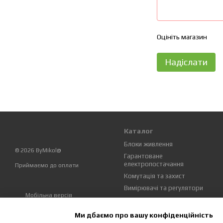
Оцініть магазин
Надіслати
Каталог
Блоки живлення
© 2026 ByMikol@
Гарантоване
електропостачання
Приймаємо до оплати
Комутація та захист
Вимірювачі та регулятори
Мобільна версія
Реле
Ми дбаємо про вашу конфіденційність