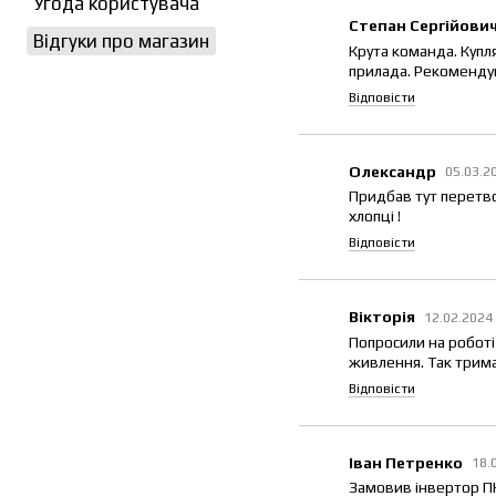
Угода користувача
Степан Сергійови
Відгуки про магазин
Крута команда. Купл
прилада. Рекоменду
Відповісти
Олександр
05.03.2
Придбав тут перетв
хлопці !
Відповісти
Вікторія
12.02.2024
Попросили на роботі 
живлення. Так трима
Відповісти
Іван Петренко
18.
Замовив інвертор П