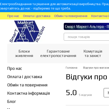
Перейти до основного контенту
Електрообладнання та рішення для автоматизації виробництва. Прац
звертайтесь до нас - підберемо те що треба.
Про нас
Оплата і доставка
Обмін та повернення
Контактна 
Смарт Маркет Альтера - П
Блоки
Гарантоване
Комутація
живлення
електропостачання
та захист
Про нас
Головна
Відгуки про магаз
Відгуки про
Оплата і доставка
Обмін та повернення
5.0
Контактна інформація
5
відгуків
Блог