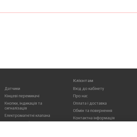
Клієнтам
Датчики
Вхід до кабінету
Кінцеві перемикачі
Про нас
Кнопки, індикація та
Оплата і доставка
сигналізація
Обмін та повернення
Електромагнітні клапана
Контактна інформація
Промисловий електропривід
Блог
Угода користувача