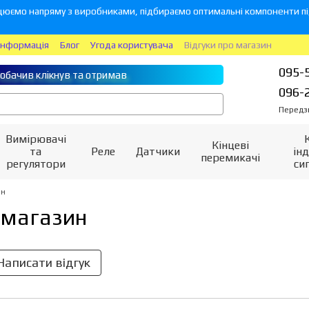
юємо напряму з виробниками, підбираємо оптимальні компоненти під
інформація
Блог
Угода користувача
Відгуки про магазин
095-
обачив клікнув та отримав
096-
Передз
Вимірювачі
Кінцеві
та
Реле
Датчики
інд
перемикачі
регулятори
си
ин
 магазин
Написати відгук