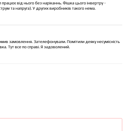
 працює від нього без наріканнь. Фішка цього інвертру -
трум та напруга). У других виробників такого нема.
рмив замовлення. Зателефонували. Помітили деяку несумісність
ка. Тут все по справі. Я задоволений.