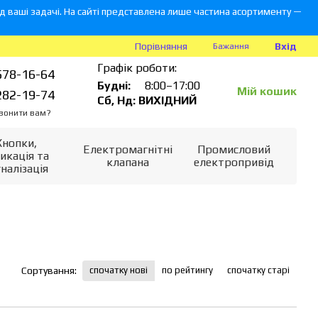
 ваші задачі. На сайті представлена лише частина асортименту —
Вхід
Порівняння
Бажання
Графік роботи:
578-16-64
Будні:
8:00–17:00
Мій кошик
282-19-74
Сб, Нд: ВИХІДНИЙ
вонити вам?
Кнопки,
Електромагнітні
Промисловий
икація та
клапана
електропривід
гналізація
спочатку нові
по рейтингу
спочатку старі
Сортування: