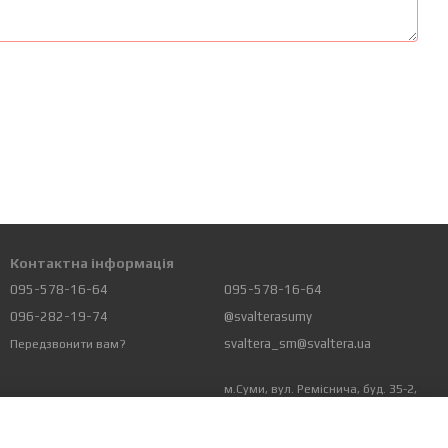
Контактна інформація
095-578-16-64
095-578-16-64
096-282-19-74
@svalterasumy
svaltera_sm@svaltera.ua
Передзвонити вам?
м.Суми, вул. Реміснича, буд. 35-2,
Офіс, самовивоз
Мапа проїзду
Ми в соцмережах