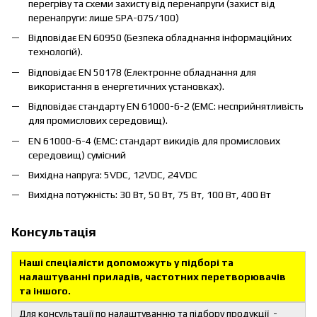
перегріву та схеми захисту від перенапруги (захист від
перенапруги: лише SPA-075/100)
Відповідає EN 60950 (Безпека обладнання інформаційних
технологій).
Відповідає EN 50178 (Електронне обладнання для
використання в енергетичних установках).
Відповідає стандарту EN 61000-6-2 (EMC: несприйнятливість
для промислових середовищ).
EN 61000-6-4 (EMC: стандарт викидів для промислових
середовищ) сумісний
Вихідна напруга: 5VDC, 12VDC, 24VDC
Вихідна потужність: 30 Вт, 50 Вт, 75 Вт, 100 Вт, 400 Вт
Консультація
Наші спеціалісти допоможуть у підборі та
налаштуванні приладів, частотних перетворювачів
та іншого.
Для консультації по налаштуванню та підбору продукції -