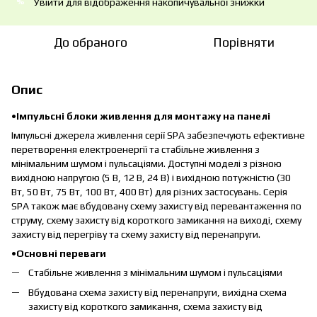
Увійти
для відображення накопичувальної знижки
%
До обраного
Порівняти
Опис
•Імпульсні блоки живлення для монтажу на панелі
Імпульсні джерела живлення серії SPA забезпечують ефективне
перетворення електроенергії та стабільне живлення з
мінімальним шумом і пульсаціями. Доступні моделі з різною
вихідною напругою (5 В, 12 В, 24 В) і вихідною потужністю (30
Вт, 50 Вт, 75 Вт, 100 Вт, 400 Вт) для різних застосувань. Серія
SPA також має вбудовану схему захисту від перевантаження по
струму, схему захисту від короткого замикання на виході, схему
захисту від перегріву та схему захисту від перенапруги.
•Основні переваги
Стабільне живлення з мінімальним шумом і пульсаціями
Вбудована схема захисту від перенапруги, вихідна схема
захисту від короткого замикання, схема захисту від