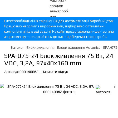
Електрообладнання та рішення для автоматизації виробництва.
Працюємо напряму з виробниками, підбираємо оптимальні
компоненти під ваші задачі. На сайті представлена лише частина
асортименту — звертайтесь до нас - підберемо те що треба.
Каталог
Блоки живлення
Блоки живлення Autonics
SPA-075-
SPA-075-24 Блок живлення 75 Вт, 24
VDC, 3,2A, 97x40x160 mm
Артикул:
000140862
Написати відгук