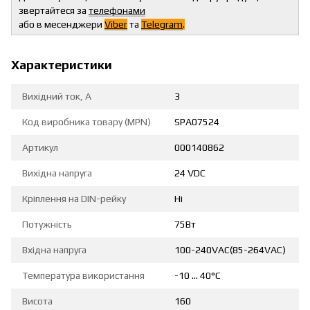
звертайтеся за
телефонами
або в месенджери
Viber
та
Telegram
.
Характеристики
Вихідний ток, А
3
Код виробника товару (MPN)
SPA07524
Артикул
000140862
Вихідна напруга
24 VDC
Кріплення на DIN-рейку
Ні
Потужність
75Вт
Вхідна напруга
100-240VAC(85-264VAC)
Температура використання
-10 ... 40°С
Висота
160