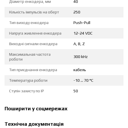
Діаметр енкодера, мм
40
Кількість імпульсів на оберт
250
Тип виходу енкодера
Push-Pull
Напруга живлення енкодера
12-24 VDC
Виходні сигнали енкодера
A, B, Z
Максимальная частота
300 kHz
роботи
Тип приєднання енкодера
кабель
Температура роботи
-10 … 70 °С
Ступін захисту по IP
50
Поширити у соцмережах
Технічна документація